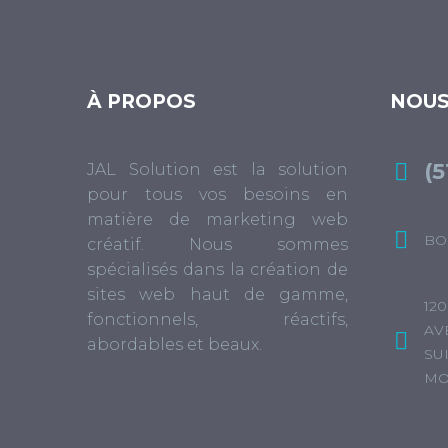
À PROPOS
NOUS
(5


JAL Solution est la solution
pour tous vos besoins en
matière de marketing web


BO
créatif. Nous sommes
spécialisés dans la création de
sites web haut de gamme,
12
fonctionnels, réactifs,
AV


abordables et beaux.
SUI
MO