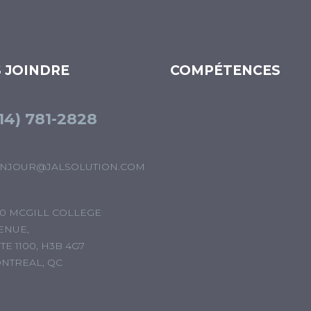
 JOINDRE
COMPÉTENCES
14) 781-2828
NJOUR@JALSOLUTION.COM
00 MCGILL COLLEGE
ENUE,
TE 1100, H3B 4G7
NTREAL, QC